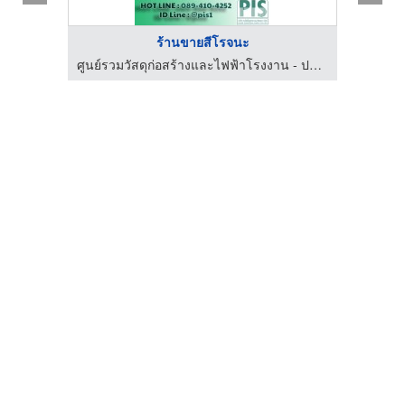
ร้านขายสีโรจนะ
ศูนย์รวมวัสดุก่อสร้างและไฟฟ้าโรงงาน - ประสิทธิ์ อุตสาหกรรม ซัพพลาย
ร้าน