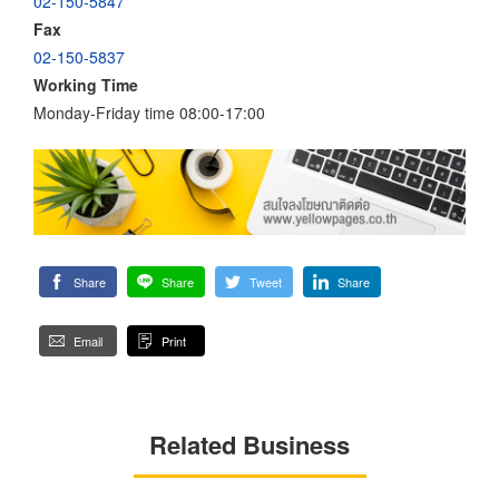
02-150-5847
Fax
02-150-5837
Working Time
Monday-Friday time 08:00-17:00
Share
Share
Tweet
Share
Email
Print
Related Business