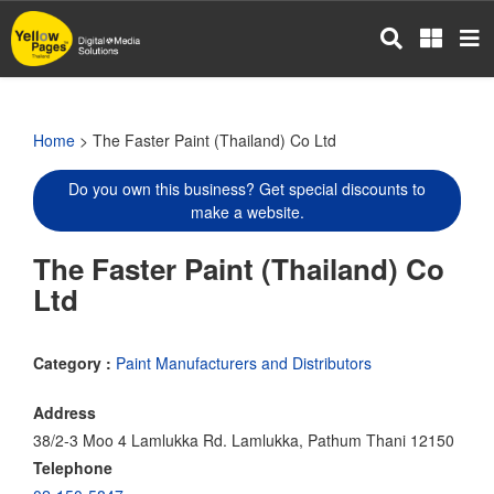
Skip
to
main
content
Home
> The Faster Paint (Thailand) Co Ltd
Do you own this business? Get special discounts to
make a website.
The Faster Paint (Thailand) Co
Ltd
Category :
Paint Manufacturers and Distributors
Address
38/2-3 Moo 4 Lamlukka Rd. Lamlukka, Pathum Thani 12150
Telephone