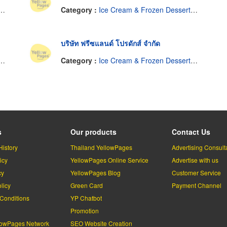
Category :
Ice Cream & Frozen Desserts-Dealers
บริษัท ฟรีซแลนด์ โปรดักส์ จำกัด
Category :
Ice Cream & Frozen Desserts-Dealers
s
Our products
Contact Us
History
Thailand YellowPages
Advertising Consult
icy
YellowPages Online Service
Advertise with us
cy
YellowPages Blog
Customer Service
licy
Green Card
Payment Channel
Conditions
YP Chatbot
l
Promotion
lowPages Network
SEO Website Creation