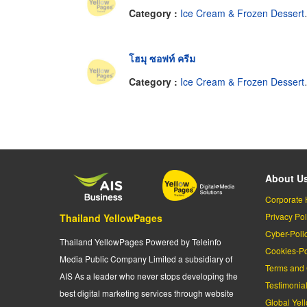
Category :
Ice Cream & Frozen Desserts-Dealers
โฮมุ ซอฟท์ ครีม
Category :
Ice Cream & Frozen Desserts-Dealers
About U
Corporate 
Privacy Pol
Thailand YellowPages
Cyber-Poli
Thailand YellowPages Powered by Teleinfo
Cookies-Po
Media Public Company Limited a subsidiary of
Terms and 
AIS As a leader who never stops developing the
Testimonia
best digital marketing services through website
Global Yel