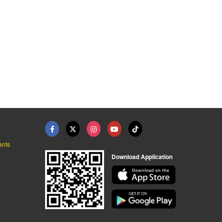
ants
Download Application