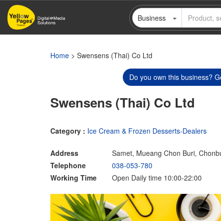
Skip
Business
to
main
content
Home
> Swensens (Thai) Co Ltd
Do you own this business? Ge
Swensens (Thai) Co Ltd
Category :
Ice Cream & Frozen Desserts-Dealers
Address
Samet, Mueang Chon Buri, Chonbu
Telephone
038-053-780
Working Time
Open Daily time 10:00-22:00