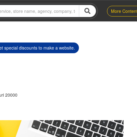
More Conten
t special discounts to make a website.
ri 20000