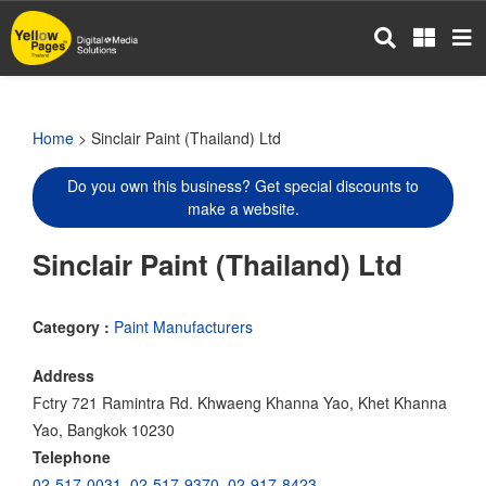
Skip
to
main
content
Home
> Sinclair Paint (Thailand) Ltd
Do you own this business? Get special discounts to
make a website.
Sinclair Paint (Thailand) Ltd
Category :
Paint Manufacturers
Address
Fctry 721 Ramintra Rd. Khwaeng Khanna Yao, Khet Khanna
Yao, Bangkok 10230
Telephone
02-517-0031
,
02-517-9370
,
02-917-8423