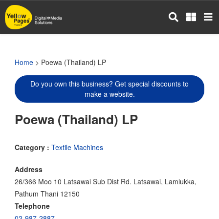
Skip
to
main
content
Home
> Poewa (Thailand) LP
Do you own this business? Get special discounts to
make a website.
Poewa (Thailand) LP
Category :
Textile Machines
Address
26/366 Moo 10 Latsawai Sub Dist Rd. Latsawai, Lamlukka,
Pathum Thani 12150
Telephone
02-987-2887