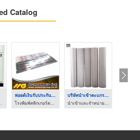
ed Catalog
ฟอยด์เงินรับประกันสิ ...
บริษัทนำเข้าตะแกรงแผ ...
.พี.อี.เอ็นจิเนียริ่ง
โรงพิมพ์สติกเกอร์ตามสั่ง - ซีซันกรุ๊ป
นำเข้าและจำหน่ายเครื่องมืออุตสาหกรรม เจ เอส มัลติเทค