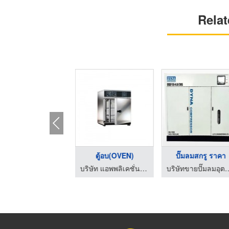
Relat
ยาแคปซูลฟ้าทะลายโจร
ตู้อบ(OVEN)
ปั๊มลมสกรู ราคา
ฟ้าทะลายโจรแคปซูล แหลมทองการแพทย์
บริษัท แอพพลิเคชั่น เอ็นจิเนียริ่ง (2012) จำกัด
บริษัทขายปั๊มลมอุตสาหกรรม - ยู