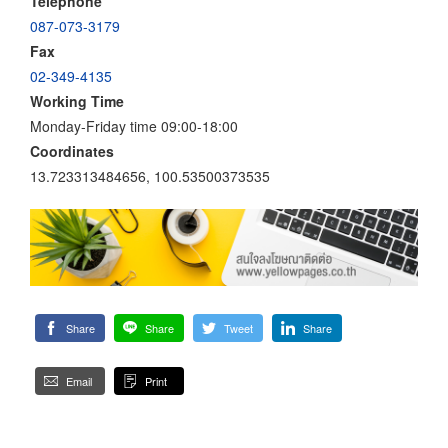
Telephone
087-073-3179
Fax
02-349-4135
Working Time
Monday-Friday time 09:00-18:00
Coordinates
13.723313484656, 100.53500373535
Share
Share
Tweet
Share
Email
Print