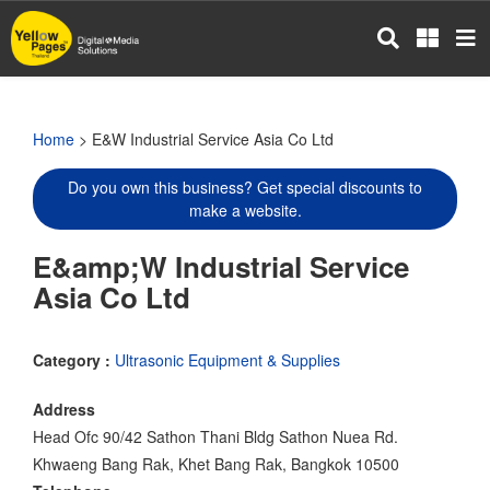
Skip
to
main
content
Home
> E&W Industrial Service Asia Co Ltd
Do you own this business? Get special discounts to
make a website.
E&amp;W Industrial Service
Asia Co Ltd
Category :
Ultrasonic Equipment & Supplies
Address
Head Ofc 90/42 Sathon Thani Bldg Sathon Nuea Rd.
Khwaeng Bang Rak, Khet Bang Rak, Bangkok 10500