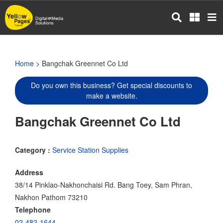
Skip
to
main
content
Home
> Bangchak Greennet Co Ltd
Do you own this business? Get special discounts to
make a website.
Bangchak Greennet Co Ltd
Category :
Service Station Supplies
Address
38/14 Pinklao-Nakhonchaisi Rd. Bang Toey, Sam Phran,
Nakhon Pathom 73210
Telephone
02-482-1644