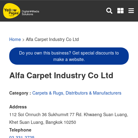
Skip
to
main
content
Home
> Alfa Carpet Industry Co Ltd
Do you own this business? Get special discounts to
make a website.
Alfa Carpet Industry Co Ltd
Category :
Carpets & Rugs, Distributors & Manufacturers
Address
112 Soi Onnuch 36 Sukhumvit 77 Rd. Khwaeng Suan Luang,
Khet Suan Luang, Bangkok 10250
Telephone
02-331-2725