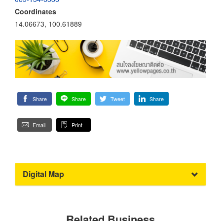
Coordinates
14.06673, 100.61889
Share
Share
Tweet
Share
Email
Print
Digital Map
Related Business