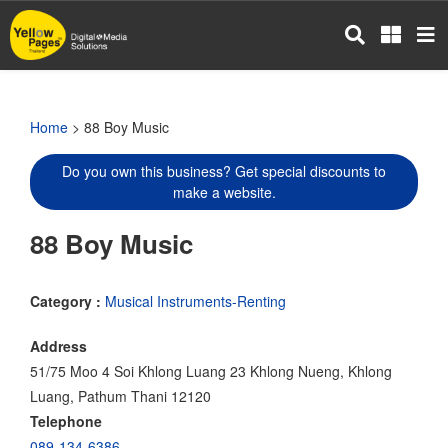
Skip
to
main
content
Home
> 88 Boy Music
Do you own this business? Get special discounts to
make a website.
88 Boy Music
Category :
Musical Instruments-Renting
Address
51/75 Moo 4 Soi Khlong Luang 23 Khlong Nueng, Khlong
Luang, Pathum Thani 12120
Telephone
089-134-6386