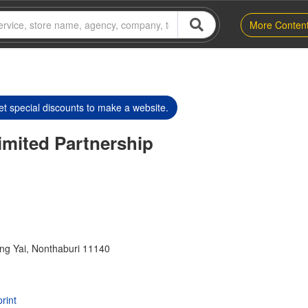
More Conten
t special discounts to make a website.
imited Partnership
g Yai, Nonthaburi 11140
rint