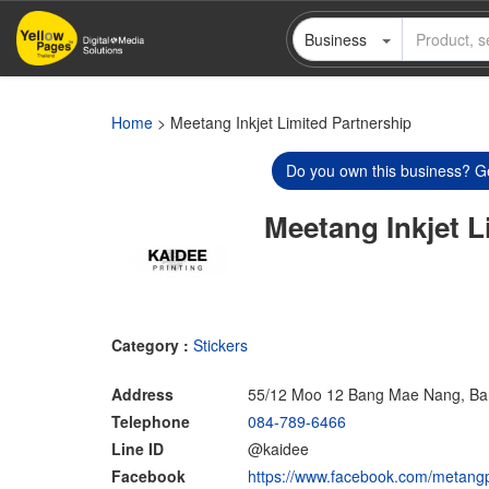
Skip
Business
to
main
content
Home
> Meetang Inkjet Limited Partnership
Do you own this business? Ge
Meetang Inkjet L
Category :
Stickers
Address
55/12 Moo 12 Bang Mae Nang, Ban
Telephone
084-789-6466
Line ID
@kaidee
Facebook
https://www.facebook.com/metangp