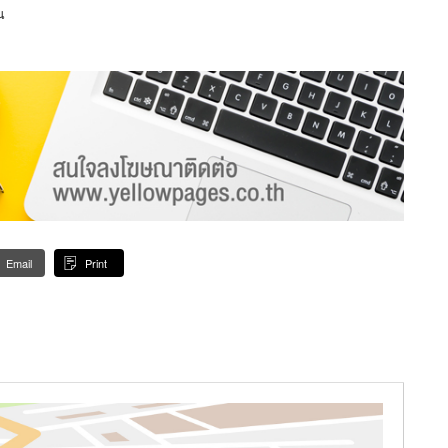
น
Email
Print