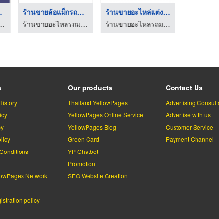
ซค์ ข ...
ร้านขายล้อแม็กรถมอเต ...
ร้านขายอะไหล่แต่งรถม ...
รับจ้า
่รถมอเตอร์ไซค์ - สหกิจอะไหล่
ร้านขายอะไหล่รถมอเตอร์ไซค์ ปลีก-ส่ง หนึ่งมอเตอร์ชอป (FirstMotorshop)
ร้านขายอะไหล่รถมอเตอร์ไซค์ ปลีก-ส่ง หนึ่งมอเตอร์ชอป (FirstMotorshop)
ธนภร ทร
s
Our products
Contact Us
History
Thailand YellowPages
Advertising Consult
icy
YellowPages Online Service
Advertise with us
cy
YellowPages Blog
Customer Service
licy
Green Card
Payment Channel
Conditions
YP Chatbot
l
Promotion
lowPages Network
SEO Website Creation
stration policy