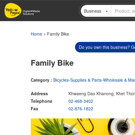
Skip
Business
to
main
content
Home
> Family Bike
Do you own this business? Ge
Family Bike
Category :
Bicycles-Supplies & Parts-Wholesale & Ma
Address
Khwaeng Dao Khanong, Khet Thon
Telephone
02-468-3402
Fax
02-876-1822