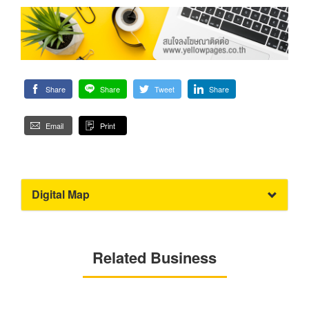
Share
Share
Tweet
Share
Email
Print
Digital Map
Related Business