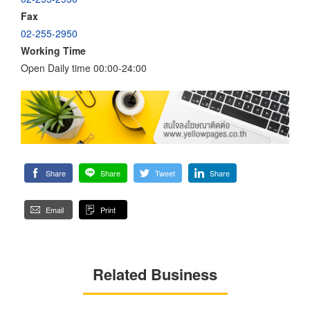
Fax
02-255-2950
Working Time
Open Daily time 00:00-24:00
Share
Share
Tweet
Share
Email
Print
Related Business