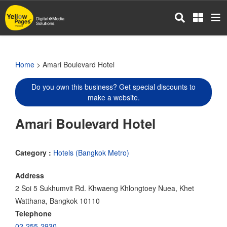
Skip
to
main
content
Home
> Amari Boulevard Hotel
Do you own this business? Get special discounts to
make a website.
Amari Boulevard Hotel
Category :
Hotels (Bangkok Metro)
Address
2 Soi 5 Sukhumvit Rd. Khwaeng Khlongtoey Nuea, Khet
Watthana, Bangkok 10110
Telephone
02-255-2930