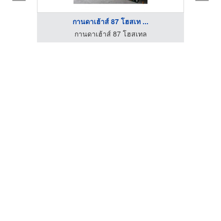
กานดาเฮ้าส์ 87 โฮสเท ...
โรงแรมนิวเอ็มไพร์ - โรงแรมใกล้ไชน่าทาวน์ กรุงเทพ
กานดาเฮ้าส์ 87 โฮสเทล