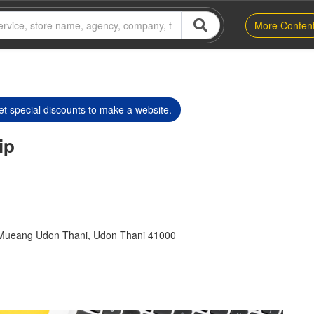
More Conten
t special discounts to make a website.
ip
Mueang Udon Thani, Udon Thani 41000