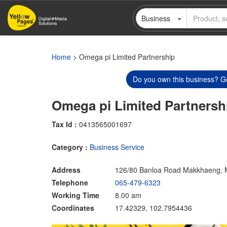
Skip
Business
to
main
content
Home
> Omega pi Limited Partnership
Do you own this business? Ge
Omega pi Limited Partnersh
Tax Id :
0413565001697
Category :
Business Service
Address
126/80 Banloa Road Makkhaeng, 
Telephone
065-479-6323
Working Time
8.00 am
Coordinates
17.42329, 102.7954436