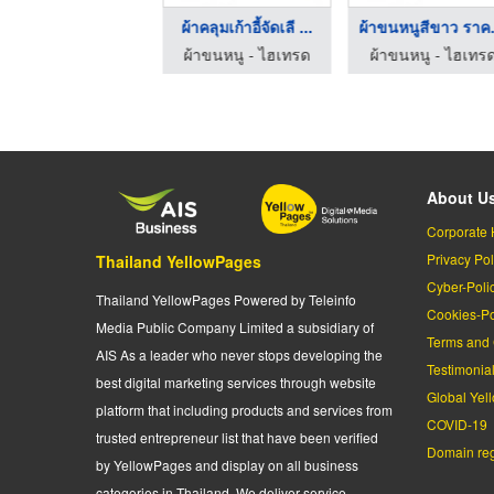
ผ้าคลุมเก้าอี้จัดเลี ...
ผ้าขน
ผ้าขนหนู - ไฮเทรด
ผ้าขนหนู - ไฮเทร
About U
Corporate 
Privacy Pol
Thailand YellowPages
Cyber-Poli
Thailand YellowPages Powered by Teleinfo
Cookies-Po
Media Public Company Limited a subsidiary of
Terms and 
AIS As a leader who never stops developing the
Testimonia
best digital marketing services through website
Global Yel
platform that including products and services from
COVID-19
trusted entrepreneur list that have been verified
Domain regi
by YellowPages and display on all business
categories in Thailand. We deliver service