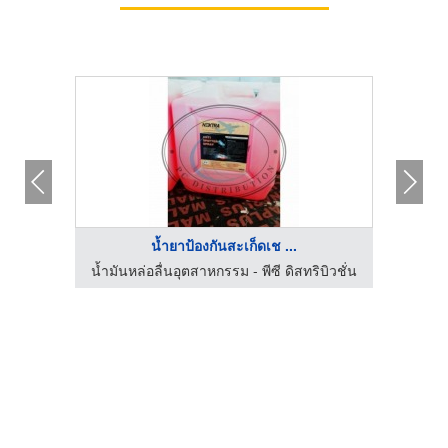
น้ำยาป้องกันสะเก็ดเช ...
บิวชั่น
น้ำมันหล่อลื่นอุตสาหกรรม - พีซี ดิสทริบิวชั่น