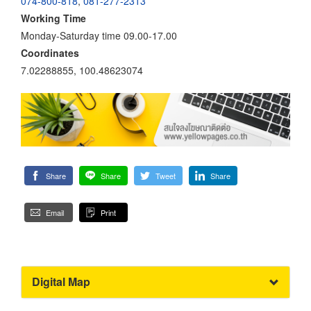
074-800-818
,
081-277-2313
Working Time
Monday-Saturday time 09.00-17.00
Coordinates
7.02288855, 100.48623074
Share
Share
Tweet
Share
Email
Print
Digital Map