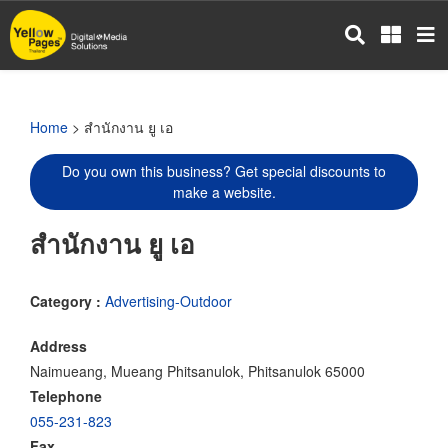
Skip
to
main
content
Home
> สำนักงาน ยู เอ
Do you own this business? Get special discounts to
make a website.
สำนักงาน ยู เอ
Category :
Advertising-Outdoor
Address
Naimueang, Mueang Phitsanulok, Phitsanulok 65000
Telephone
055-231-823
Fax