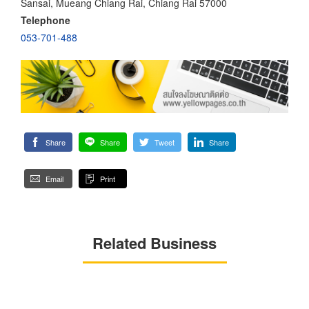
Sansai, Mueang Chiang Rai, Chiang Rai 57000
Telephone
053-701-488
Share
Share
Tweet
Share
Email
Print
Related Business