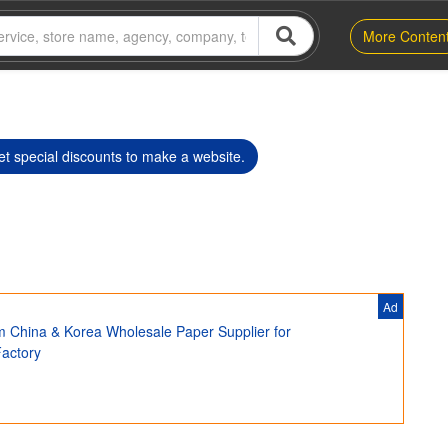
More Conten
t special discounts to make a website.
Ad
m China & Korea Wholesale Paper Supplier for
Factory