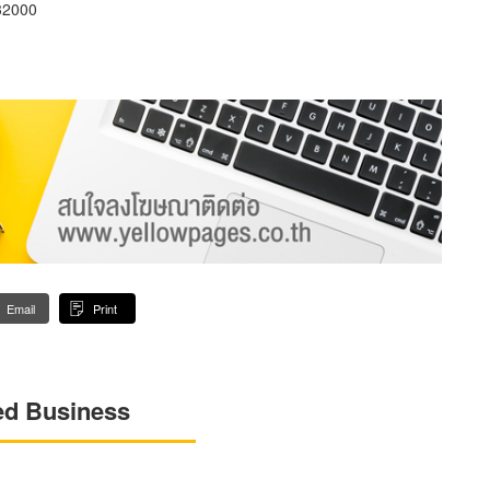
32000
Email
Print
ed Business