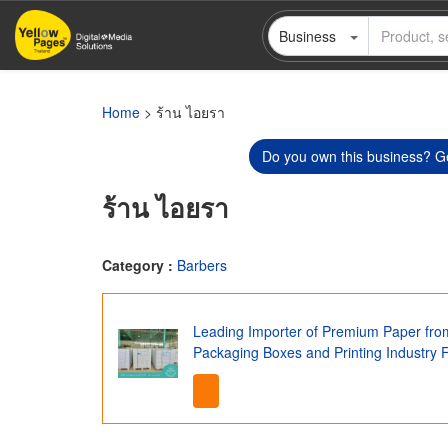
Skip
Business
to
main
content
Home
> ร้าน ไอยรา
Do you own this business? Ge
ร้าน ไอยรา
Category :
Barbers
Leading Importer of Premium Paper fro
Packaging Boxes and Printing Industry 