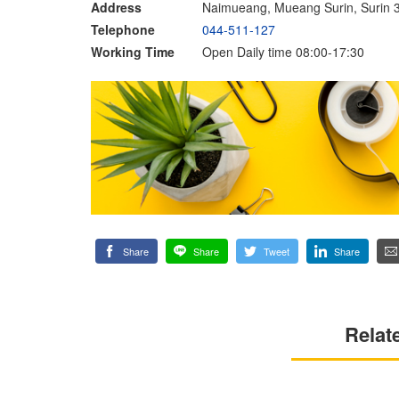
Address
Naimueang, Mueang Surin, Surin 
Telephone
044-511-127
Working Time
Open Daily time 08:00-17:30
Share
Share
Tweet
Share
Relat