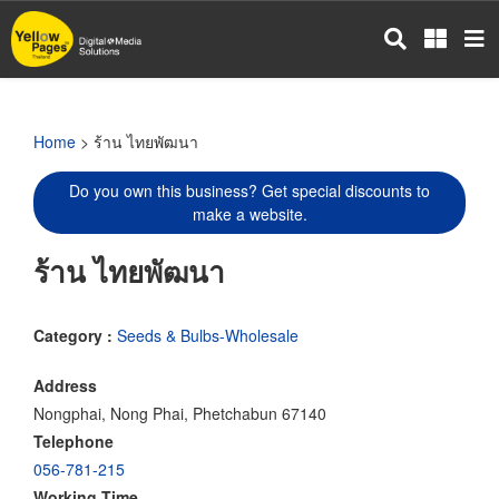
Skip
to
main
content
Home
> ร้าน ไทยพัฒนา
Do you own this business? Get special discounts to
make a website.
ร้าน ไทยพัฒนา
Category :
Seeds & Bulbs-Wholesale
Address
Nongphai, Nong Phai, Phetchabun 67140
Telephone
056-781-215
Working Time