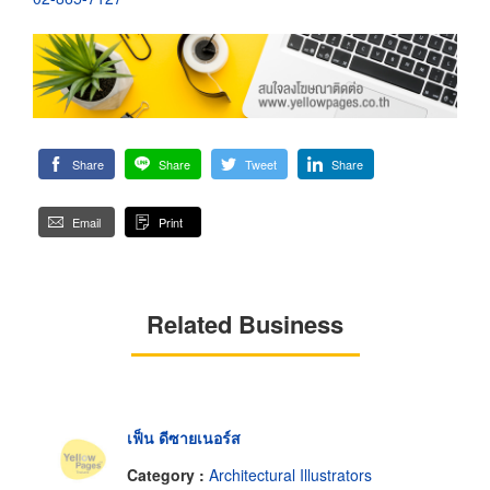
Share
Share
Tweet
Share
Email
Print
Related Business
เฟ็น ดีซายเนอร์ส
Category :
Architectural Illustrators