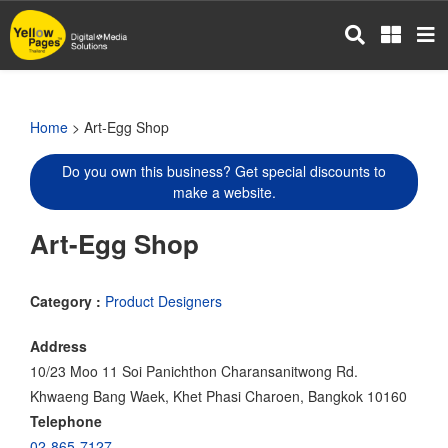
Skip
to
main
content
Home
> Art-Egg Shop
Do you own this business? Get special discounts to
make a website.
Art-Egg Shop
Category :
Product Designers
Address
10/23 Moo 11 Soi Panichthon Charansanitwong Rd.
Khwaeng Bang Waek, Khet Phasi Charoen, Bangkok 10160
Telephone
02-865-7127