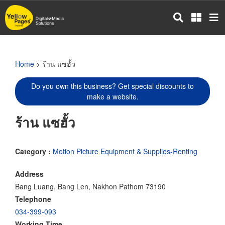
Skip
to
main
content
Home
> ร้าน แซฮั้ว
Do you own this business? Get special discounts to
make a website.
ร้าน แซฮั้ว
Category :
Motion Picture Equipment & Supplies-Renting
Address
Bang Luang, Bang Len, Nakhon Pathom 73190
Telephone
034-399-093
Working Time