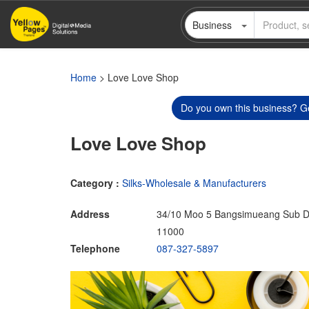
Skip
Business
to
main
content
Home
> Love Love Shop
Do you own this business? Ge
Love Love Shop
Category :
Silks-Wholesale & Manufacturers
Address
34/10 Moo 5 Bangsimueang Sub Di
11000
Telephone
087-327-5897