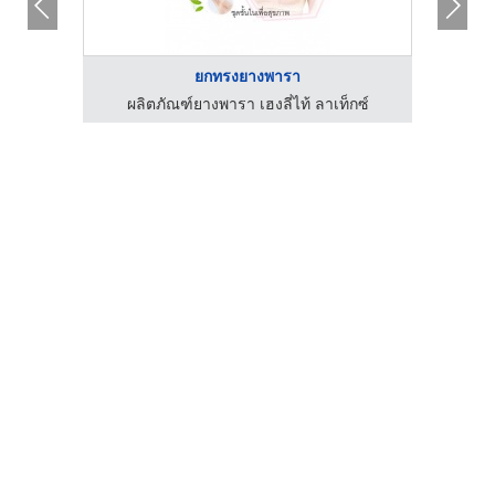
ยกทรงยางพารา
กซ์
ผลิตภัณฑ์ยางพารา เฮงลี่ไท้ ลาเท็กซ์