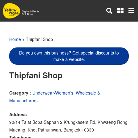
Skip
to
main
content
Home
> Thipfani Shop
Do you own this business? Get special discounts to
make a website.
Thipfani Shop
Category :
Underwear-Women's, Wholesale &
Manufacturers
Address
90/14 Talat Boba Saphan 2 Krungkasem Rd. Khwaeng Rong
Mueang, Khet Pathumwan, Bangkok 10330
Telephone