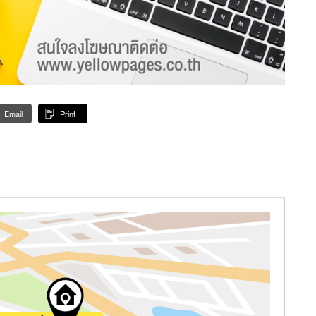
Email
Print