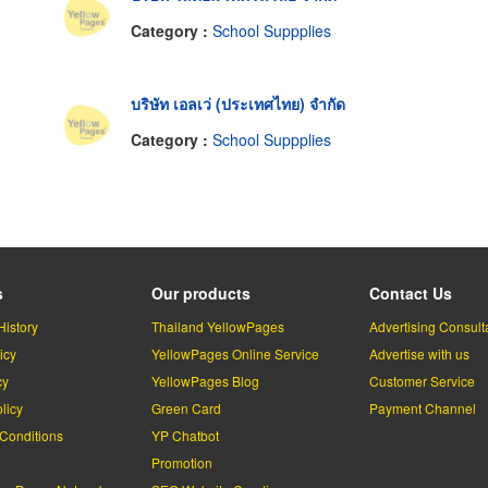
Category :
School Suppplies
บริษัท เอลเว่ (ประเทศไทย) จำกัด
Category :
School Suppplies
s
Our products
Contact Us
History
Thailand YellowPages
Advertising Consult
icy
YellowPages Online Service
Advertise with us
cy
YellowPages Blog
Customer Service
licy
Green Card
Payment Channel
Conditions
YP Chatbot
l
Promotion