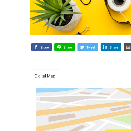
Share
Share
Tweet
Share
Digital Map