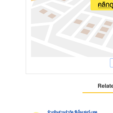
Relat
ห้างหุ้นส่วนจำกัด พีเอ็มเฟอร์-เทค