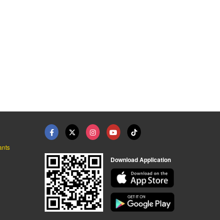
ants
Download Application