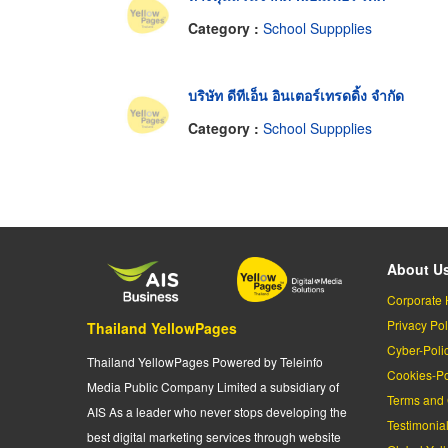
Category :
School Suppplies
บริษัท ดีทีเอ็น อินเตอร์เทรดดิ้ง จำกัด
Category :
School Suppplies
About U
Corporate 
Privacy Pol
Thailand YellowPages
Cyber-Poli
Thailand YellowPages Powered by Teleinfo
Cookies-Po
Media Public Company Limited a subsidiary of
Terms and 
AIS As a leader who never stops developing the
Testimonia
best digital marketing services through website