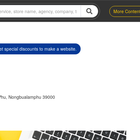
More Conten
t special discounts to make a website.
Phu, Nongbualamphu 39000