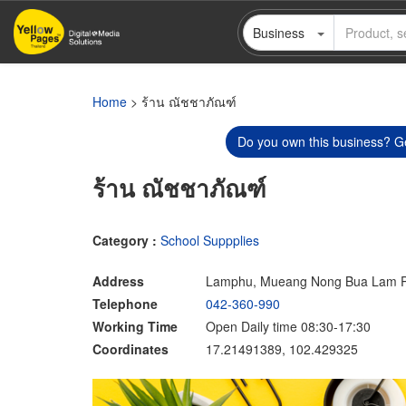
Skip
Business
to
main
content
Home
> ร้าน ณัชชาภัณฑ์
Do you own this business? Ge
ร้าน ณัชชาภัณฑ์
Category :
School Suppplies
Address
Lamphu, Mueang Nong Bua Lam 
Telephone
042-360-990
Working Time
Open Daily time 08:30-17:30
Coordinates
17.21491389, 102.429325