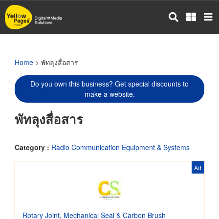
Skip
to
main
content
Home
> พัทลุงสื่อสาร
Do you own this business? Get special discounts to
make a website.
พัทลุงสื่อสาร
Category :
Radio Communication Equipment & Systems
Ad
Rotary Joint, Mechanical Seal & Carbon Brush