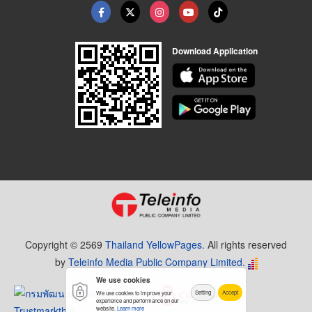
Download Application
Copyright © 2569
Thailand YellowPages.
All rights reserved
by
Teleinfo Media Public Company Limited.
We use cookies
Setting
Accept
We use cookies to improve your
experience and performance on our
website.
Learn more