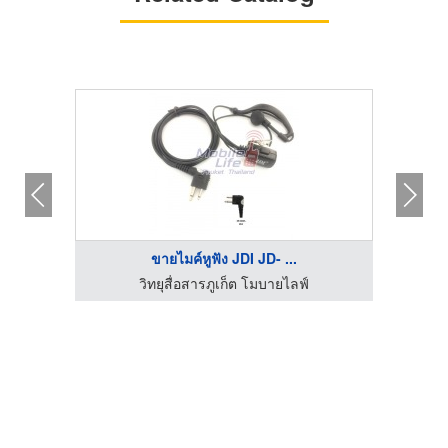
ขายไมค์หูฟัง JDI JD- ...
วิทยุสื่อสารภูเก็ต โมบายไลฟ์