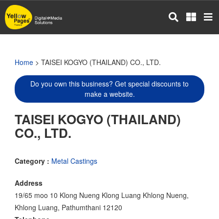
Skip
to
main
content
Home
> TAISEI KOGYO (THAILAND) CO., LTD.
Do you own this business? Get special discounts to
make a website.
TAISEI KOGYO (THAILAND)
CO., LTD.
Category :
Metal Castings
Address
19/65 moo 10 Klong Nueng Klong Luang Khlong Nueng,
Khlong Luang, Pathumthani 12120