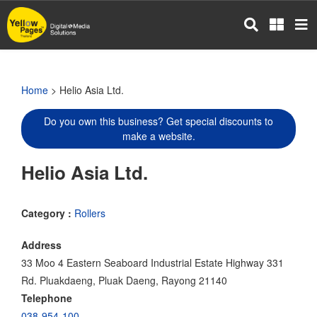
Skip
to
main
content
Home
> Helio Asia Ltd.
Do you own this business? Get special discounts to
make a website.
Helio Asia Ltd.
Category :
Rollers
Address
33 Moo 4 Eastern Seaboard Industrial Estate Highway 331
Rd. Pluakdaeng, Pluak Daeng, Rayong 21140
Telephone
038-954-100