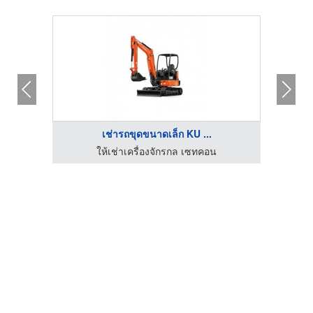
เช่ารถขุดขนาดเล็ก KU ...
รับทำสายพานลำเลียง ชลบุรี - เอ็น ที ซี คอนเวเยอร์
ให้เช่าเครื่องจักรกล เซทคอน