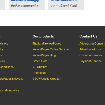
 Fire Protection Beta Fire Engineering
ติดตั้งระบบดับเพลิง Fire Alarm Fire Protection Beta Fire Engineering
ระบบแจ้งเพลิงไหม้ ยู เอส มาร์เก็ตติ้ง
s
Our products
Contact Us
History
Thailand YellowPages
Advertising Consult
icy
YellowPages Online Service
Advertise with us
cy
YellowPages Blog
Customer Service
licy
Green Card
Payment Channel
Conditions
YP Chatbot
l
Promotion
lowPages Network
SEO Website Creation
stration policy