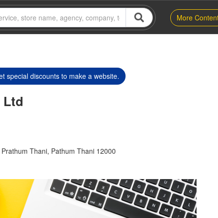
More Conten
t special discounts to make a website.
 Ltd
 Prathum Thani, Pathum Thani 12000