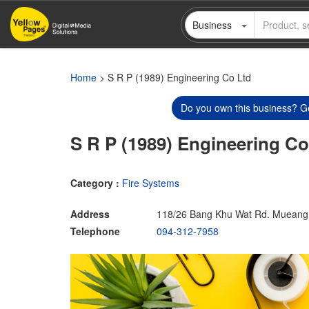
Skip
Business
to
main
content
Home
> S R P (1989) Engineering Co Ltd
Do you own this business? Ge
S R P (1989) Engineering Co
Category :
Fire Systems
Address
118/26 Bang Khu Wat Rd. Mueang
Telephone
094-312-7958