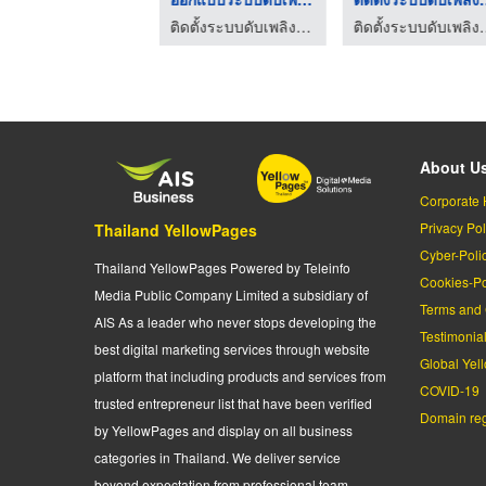
ติดตั้งระบบดับเพลิง Fire Alarm Fire Protection Beta Fire Engineering
ติดตั้งระบบดับเพลิง Fire Alarm Fire Protection Beta Fire Engineering
ติดตั้งระบบดับเพลิง Fire Alarm
About U
Corporate 
Privacy Pol
Thailand YellowPages
Cyber-Poli
Thailand YellowPages Powered by Teleinfo
Cookies-Po
Media Public Company Limited a subsidiary of
Terms and 
AIS As a leader who never stops developing the
Testimonia
best digital marketing services through website
Global Yel
platform that including products and services from
COVID-19
trusted entrepreneur list that have been verified
Domain regi
by YellowPages and display on all business
categories in Thailand. We deliver service
beyond expectation from professional team.