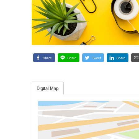
Share
Share
Tweet
Share
Digital Map