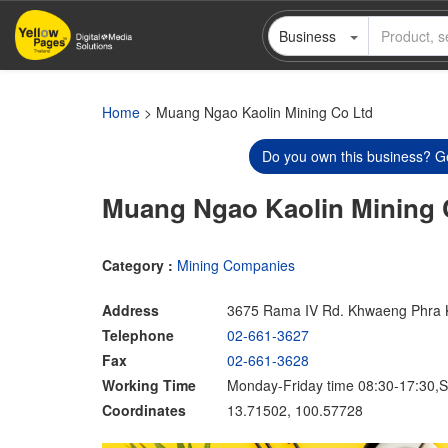
Skip
Business
to
main
content
Home
> Muang Ngao Kaolin Mining Co Ltd
Do you own this business? Ge
Muang Ngao Kaolin Mining 
Category :
Mining Companies
Address
3675 Rama IV Rd. Khwaeng Phra K
Telephone
02-661-3627
Fax
02-661-3628
Working Time
Monday-Friday time 08:30-17:30,S
Coordinates
13.71502, 100.57728