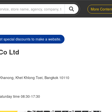
More Conten
t special discounts to make a website.
Co Ltd
hanong, Khet Khlong Toei, Bangkok 10110
aturday time 08:30-17:30