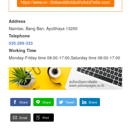
https://www.xn--l3cbavdd0ctdu0hzb4d7e0e.com/
Address
Namtao, Bang Ban, Ayutthaya 13250
Telephone
035-289-333
Working Time
Monday-Friday time 08:00-17:00,Saturday time 08:00-17:00
Share
Share
Tweet
Share
Email
Print