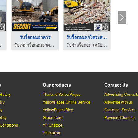
รับรื้อถอนอาคาร
รับรื้อถอนทุกโครงสร้ ...
รับรื้อ
ิ่งพื้นที่ ให้เช่าแบคโฮ-ป.ประยูรเซอร์วิส
รับเหมารื้อถอนอาคาร สิ่งปลูกสร้างทุกชนิด - ดีคอนวัน
รับจ้างรื้อถอน เคลียร์ริ่งพื้นที่ ให้เช่าแบคโฮ-ป.ประยูรเซอร์วิส
s
Our products
Contact Us
History
Thailand YellowPages
Advertising Consult
icy
YellowPages Online Service
Advertise with us
cy
YellowPages Blog
Customer Service
licy
Green Card
Payment Channel
Conditions
YP Chatbot
l
Promotion