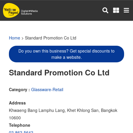
Skip
to
main
content
Home
> Standard Promotion Co Ltd
Do you own this business? Get special discounts to
make a website.
Standard Promotion Co Ltd
Category :
Glassware-Retail
Address
Khwaeng Bang Lamphu Lang, Khet Khlong San, Bangkok
10600
Telephone
02-862-5642