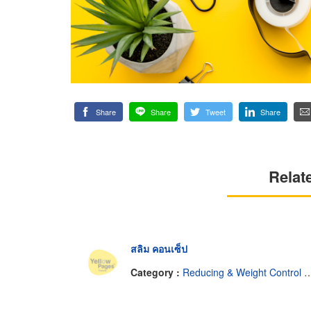
Share
Share
Tweet
Share
Relat
สลิม คอนเซ็ป
Category :
Reducing & Weight Control Service