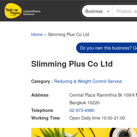
Skip
Business
to
main
content
Home
> Slimming Plus Co Ltd
Do you own this business? Ge
Slimming Plus Co Ltd
Category :
Reducing & Weight Control Service
Address
Central Plaza Raminthra Br 109/
Bangkok 10220
Telephone
02-973-6980
Working Time
Open Daily time 10:00-21:00