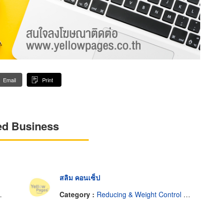
Email
Print
ed Business
สลิม คอนเซ็ป
Category :
Reducing & Weight Control Service