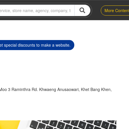
More Conten
t special discounts to make a website.
9 Moo 3 Raminthra Rd. Khwaeng Anusaowari, Khet Bang Khen,