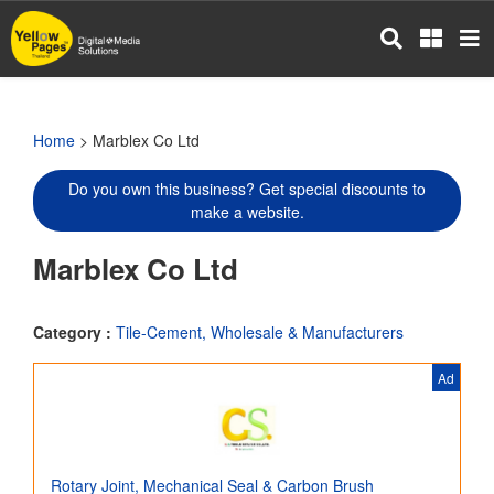
Skip
to
main
content
Home
> Marblex Co Ltd
Do you own this business? Get special discounts to
make a website.
Marblex Co Ltd
Category :
Tile-Cement, Wholesale & Manufacturers
Ad
Rotary Joint, Mechanical Seal & Carbon Brush