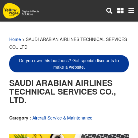
Skip
to
main
content
Home
> SAUDI ARABIAN AIRLINES TECHNICAL SERVICES
CO., LTD.
Do you own this business? Get special discounts to
make a website.
SAUDI ARABIAN AIRLINES
TECHNICAL SERVICES CO.,
LTD.
Category :
Aircraft Service & Maintenance