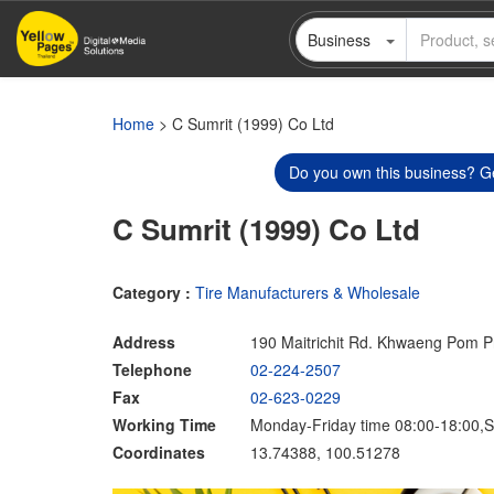
Skip
Business
to
main
content
Home
> C Sumrit (1999) Co Ltd
Do you own this business? Ge
C Sumrit (1999) Co Ltd
Category :
Tire Manufacturers & Wholesale
Address
190 Maitrichit Rd. Khwaeng Pom P
Telephone
02-224-2507
Fax
02-623-0229
Working Time
Monday-Friday time 08:00-18:00,S
Coordinates
13.74388, 100.51278