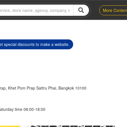
More Conten
t special discounts to make a website.
rap, Khet Pom Prap Sattru Phai, Bangkok 10100
aturday time 08:00-18:00