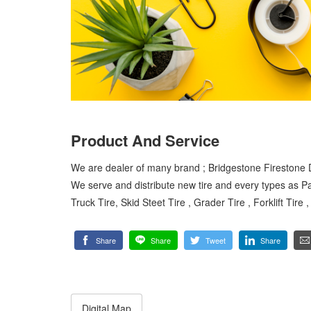
Product And Service
We are dealer of many brand ; Bridgestone Firestone
We serve and distribute new tire and every types as P
Truck Tire, Skid Steet Tire , Grader Tire , Forklift Ti
Share
Share
Tweet
Share
Digital Map