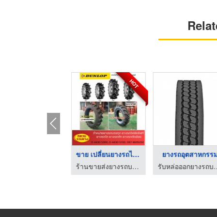
Relat
HOT
ร้านเปลี่ยนยางรถยนต์ ...
ขาย เปลี่ยนยางรถไถ 1 ...
ยางรถอุตสาหกรร
คาสตรอลบางใหญ่ ออโต้เซอร์วิส
ร้านขายส่งยางรถบรรทุก ยางรถไถ - หยวนรวมยาง
รับหล่อออกยางรถบรรทุก รถโฟล