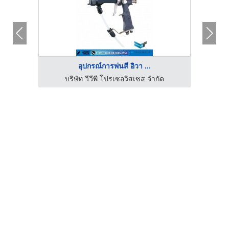
อุปกรณ์การพ่นสี อิวา ...
รับพ่นสีพาวเดอร์โค้ท - ดี.ดี.เอฟ คอนสตรัคชั่น แอนด์ เพ้นท์
บริษัท วีวีพี โปรเซอวิสเซส จำกัด