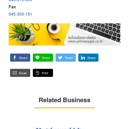
Fax
045-303-151
Share
Share
Tweet
Share
Email
Print
Related Business