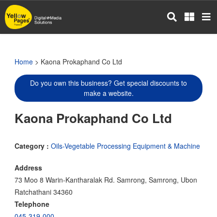
Skip
to
main
content
Home
> Kaona Prokaphand Co Ltd
Do you own this business? Get special discounts to
make a website.
Kaona Prokaphand Co Ltd
Category :
Oils-Vegetable Processing Equipment & Machine
Address
73 Moo 8 Warin-Kantharalak Rd. Samrong, Samrong, Ubon
Ratchathani 34360
Telephone
045-319-000