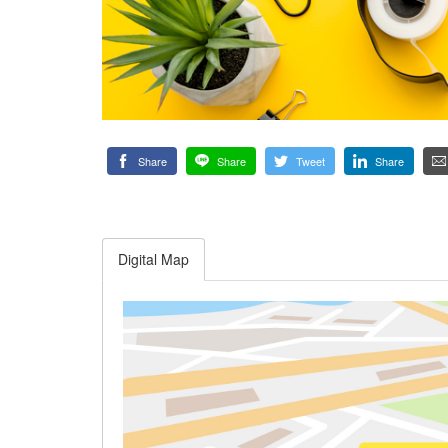
Share
Share
Tweet
Share
Digital Map