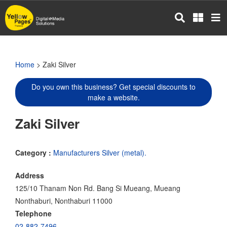
Skip
to
main
content
Home
> Zaki Silver
Do you own this business? Get special discounts to
make a website.
Zaki Silver
Category :
Manufacturers Silver (metal).
Address
125/10 Thanam Non Rd. Bang Si Mueang, Mueang
Nonthaburi, Nonthaburi 11000
Telephone
02-882-7496