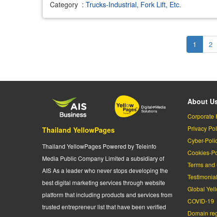
Category
:
Trucks-Industrial, Fork Lift, Etc.
Pagination
Current
1
Pa
2
page
About U
Corporate 
Privacy Pol
Thailand YellowPages
Cyber-Poli
Thailand YellowPages Powered by Teleinfo
Cookies-Po
Media Public Company Limited a subsidiary of
Terms and 
AIS As a leader who never stops developing the
Testimonia
best digital marketing services through website
Global Yel
platform that including products and services from
COVID-19
trusted entrepreneur list that have been verified
Domain regi