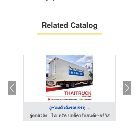
Related Catalog
อู่ซ่อมตัวถังรถบรรทุ ...
เช่ารถเครนระยอง - เอสเอ็ม อีควิปเม้นท์ แอนด์ ซัพพลาย
อู่ต่อตัวถัง - ไทยทรัค บอดี้คาร์แอนด์เซอร์วิส
รถเครน