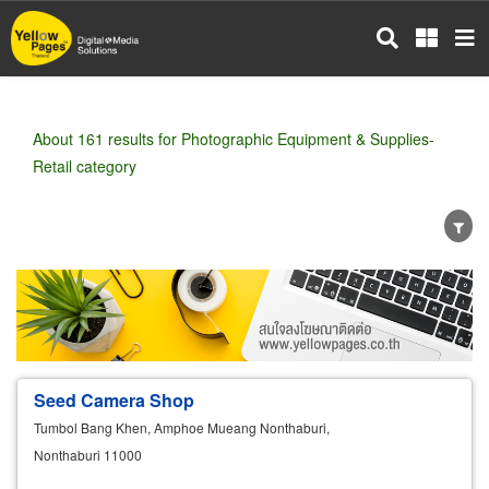
Skip
to
main
content
About 161 results for Photographic Equipment & Supplies-
Retail category
Wholesale
Retail
Manufacturer
Dealer
Exporter/Importer
Service Business
Seed Camera Shop
Tumbol Bang Khen, Amphoe Mueang Nonthaburi,
Nonthaburi 11000