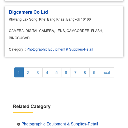
Bigcamera Co Ltd
Khwang Lak Song, Khet Bang Khae, Bangkok 10160
CAMERA, DIGITAL CAMERA, LENS, CAMCORDER, FLASH,
BINOCUCAR
Category
:
Photographic Equipment & Supplies-Retail
Pagination
Current
1
Page
2
Page
3
Page
4
Page
5
Page
6
Page
7
Page
8
Page
9
Next
next
page
page
Related Category
Photographic Equipment & Supplies-Retail