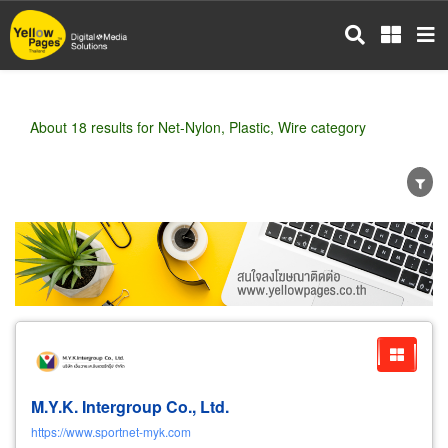
Skip
to
main
content
About 18 results for Net-Nylon, Plastic, Wire category
Wholesale
Retail
Manufacturer
Dealer
Exporter/Importer
Service Business
M.Y.K. Intergroup Co., Ltd.
https://www.sportnet-myk.com