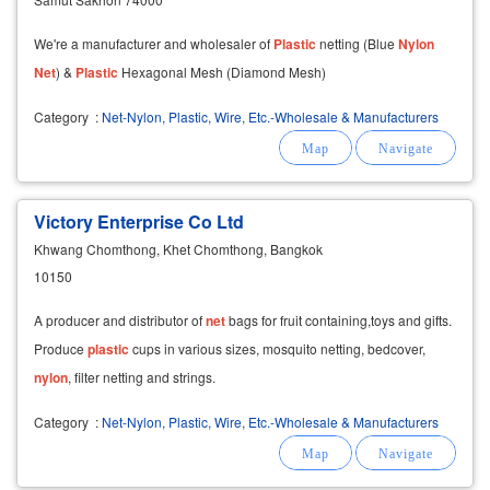
We're a manufacturer and wholesaler of
Plastic
netting (Blue
Nylon
Net
) &
Plastic
Hexagonal Mesh (Diamond Mesh)
Category
:
Net-Nylon, Plastic, Wire, Etc.-Wholesale & Manufacturers
Victory Enterprise Co Ltd
Khwang Chomthong, Khet Chomthong, Bangkok
10150
A producer and distributor of
net
bags for fruit containing,toys and gifts.
Produce
plastic
cups in various sizes, mosquito netting, bedcover,
nylon
, filter netting and strings.
Category
:
Net-Nylon, Plastic, Wire, Etc.-Wholesale & Manufacturers