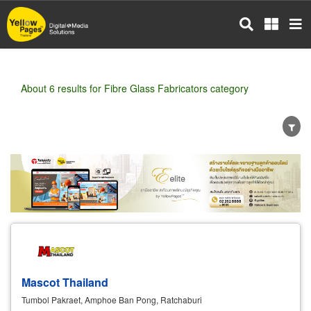
Skip
to
main
content
About 6 results for Fibre Glass Fabricators category
Wholesale
Retail
Manufacturer
Dealer
Exporter/Importer
Service Business
Mascot Thailand
Tumbol Pakraet, Amphoe Ban Pong, Ratchaburi