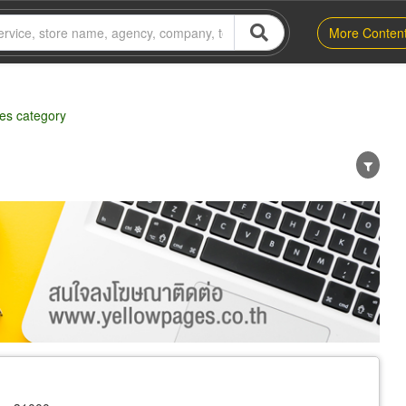
More Conten
ies category
er
Exporter/Importer
Service Business