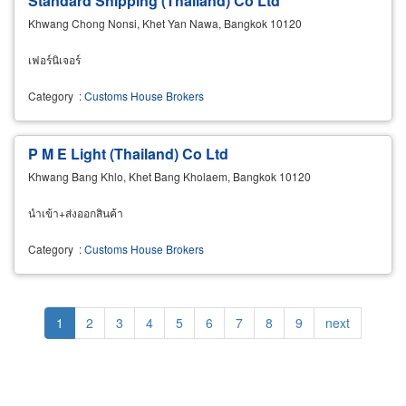
Standard Shipping (Thailand) Co Ltd
Khwang Chong Nonsi, Khet Yan Nawa, Bangkok 10120
เฟอร์นิเจอร์
Category
:
Customs House Brokers
P M E Light (Thailand) Co Ltd
Khwang Bang Khlo, Khet Bang Kholaem, Bangkok 10120
นำเข้า+ส่งออกสินค้า
Category
:
Customs House Brokers
Pagination
Current
1
Page
2
Page
3
Page
4
Page
5
Page
6
Page
7
Page
8
Page
9
Next
next
page
page