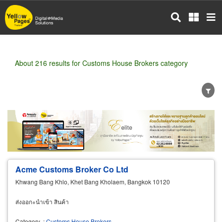
Skip
to
main
content
About 216 results for Customs House Brokers category
Wholesale
Retail
Manufacturer
Dealer
Exporter/Importer
Service Business
Acme Customs Broker Co Ltd
Khwang Bang Khlo, Khet Bang Kholaem, Bangkok 10120
ส่งออก+นำเข้า สินค้า
Category
:
Customs House Brokers