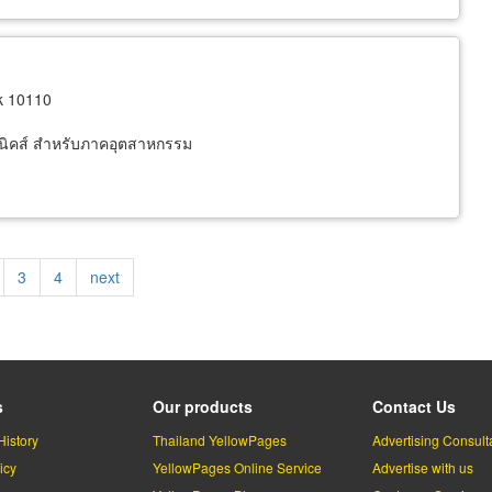
k 10110
อนิคส์ สำหรับภาคอุตสาหกรรม
ge
Page
3
Page
4
Next
next
page
s
Our products
Contact Us
History
Thailand YellowPages
Advertising Consult
icy
YellowPages Online Service
Advertise with us