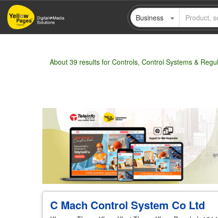
Skip
Business
to
main
content
About 39 results for Controls, Control Systems & Regu
Wholesale
Retail
Manufacturer
Deal
C Mach Control System Co Ltd