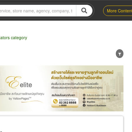
More Conten
lators category
er
Exporter/Importer
Service Business